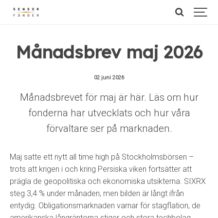
Månadsbrev maj 2026
02 juni 2026
Månadsbrevet för maj är här. Läs om hur
fonderna har utvecklats och hur våra
förvaltare ser på marknaden.
Maj satte ett nytt all time high på Stockholmsbörsen –
trots att krigen i och kring Persiska viken fortsätter att
prägla de geopolitiska och ekonomiska utsikterna. SIXRX
steg 3,4 % under månaden, men bilden är långt ifrån
entydig. Obligationsmarknaden varnar för stagflation, de
amerikanska långräntorna stiger och stora techbolag