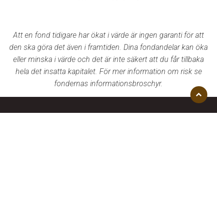
Att en fond tidigare har ökat i värde är ingen garanti för att
den ska göra det även i framtiden. Dina fondandelar kan öka
eller minska i värde och det är inte säkert att du får tillbaka
hela det insatta kapitalet. För mer information om risk se
fondernas informationsbroschyr.
Åk
till
08 – 400 440 50
toppen
info@sensorfonder.se
Våra fonder
Om oss