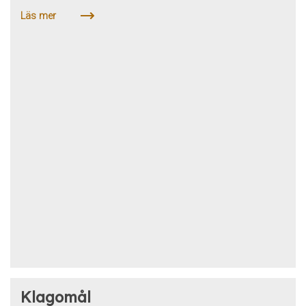
Läs mer
Klagomål