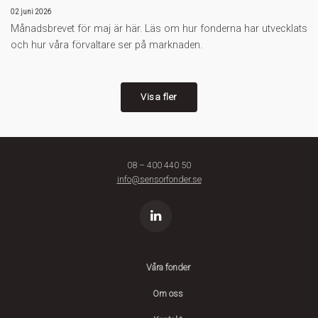
02 juni 2026
Månadsbrevet för maj är här. Läs om hur fonderna har utvecklats
och hur våra förvaltare ser på marknaden.
Visa fler
08 – 400 440 50
info@sensorfonder.se
Våra fonder
Om oss