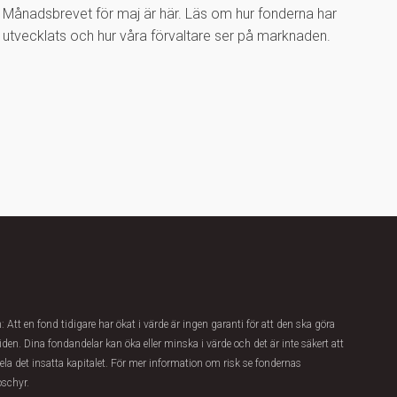
Månadsbrevet för maj är här. Läs om hur fonderna har
utvecklats och hur våra förvaltare ser på marknaden.
 Att en fond tidigare har ökat i värde är ingen garanti för att den ska göra
iden. Dina fondandelar kan öka eller minska i värde och det är inte säkert att
hela det insatta kapitalet. För mer information om risk se fondernas
oschyr.