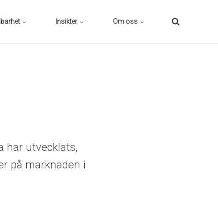
lbarhet
Insikter
Om oss
 har utvecklats,
ser på marknaden i