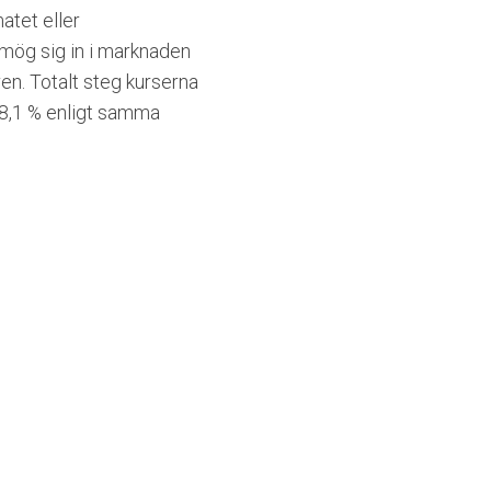
atet eller
smög sig in i marknaden
en. Totalt steg kurserna
d 8,1 % enligt samma