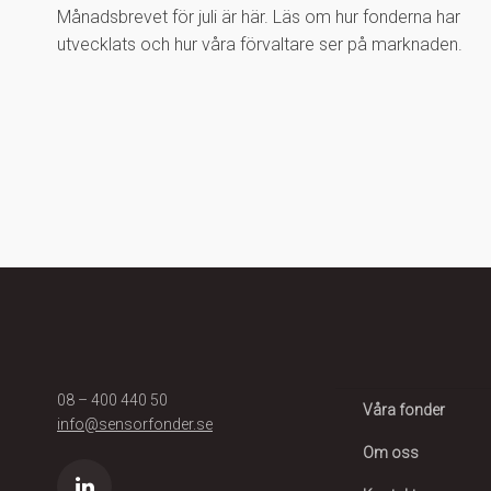
Månadsbrevet för juli är här. Läs om hur fonderna har
utvecklats och hur våra förvaltare ser på marknaden.
08 – 400 440 50
Våra fonder
info@sensorfonder.se
Om oss