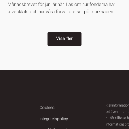
Månadsbrevet för juni är här. Läs om hur fonderna har
utvecklats och hur våra förvaltare ser på marknaden.
Visa fler
Riskinformation:
Cookies
det även i framt
du får tillbaka 
Integritetspolicy
informationsbr