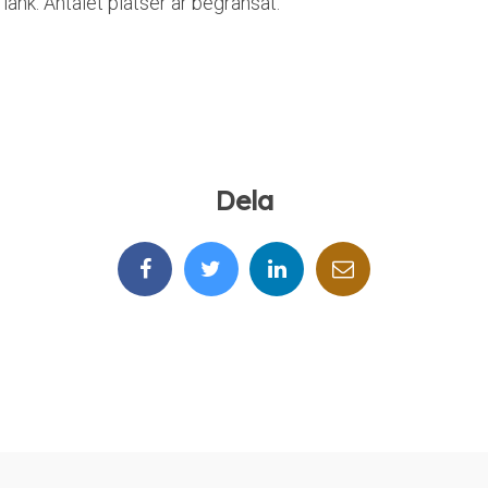
länk. Antalet platser är begränsat.
Dela