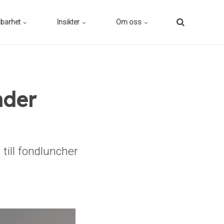
lbarhet
Insikter
Om oss
nder
till fondluncher