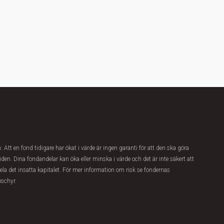
 Att en fond tidigare har ökat i värde är ingen garanti för att den ska göra
iden. Dina fondandelar kan öka eller minska i värde och det är inte säkert att
hela det insatta kapitalet. För mer information om risk se fondernas
oschyr.