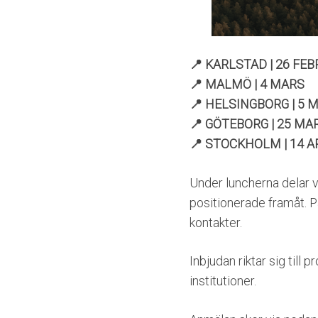
📍 KARLSTAD | 26 FEB
📍 MALMÖ | 4 MARS
📍 HELSINGBORG | 5 
📍 GÖTEBORG | 25 MA
📍 STOCKHOLM | 14 A
Under luncherna delar 
positionerade framåt. Pa
kontakter.
Inbjudan riktar sig till
institutioner.